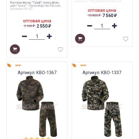
камыш ". Производство Россия,
Костюм весна " Гриф", ткань флис,
размеры 44-60.
цвет "хаки" . Производство Россия,
размеры 44-62.
оптовая цена
7 560
10 800
₽
₽
оптовая цена
2 550
5 100
₽
₽
NEW!
NEW!
Артикул: КВО-1367
Артикул: КВО-1337