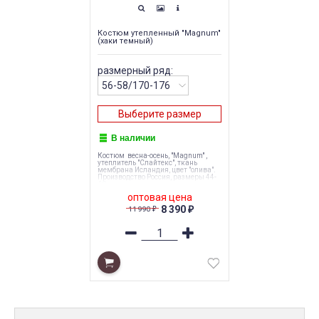
Костюм утепленный "Magnum"
(хаки темный)
размерный ряд:
Выберите размер
В наличии
Костюм весна-осень, "Magnum" ,
утеплитель "Слайтекс", ткань
мембрана Исландия, цвет "олива".
Производство Россия, размеры 44-
60.
оптовая цена
8 390
11 990
₽
₽