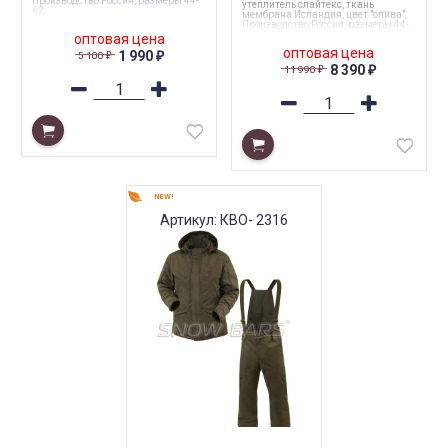
Производство Россия, размеры 44-
утеплитель слайтекс, ткань
62.
мембрана Исландия, цвет "олива".
Производство Россия, размеры 44-
60.
оптовая цена
оптовая цена
1 990
5 100
₽
₽
8 390
11 990
₽
₽
NEW!
Артикул: КВО- 2316