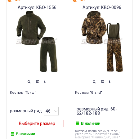
NEW!
NEW!
Артикул: КВО-1556
Артикул: КВО-0096
Костюм "Гриф"
Костюм "Grand"
размерный ряд: 60-
размерный ряд:
62/182-188
В наличии
Выберите размер
Костюм весна-осень, "Grand" ,
В наличии
утеплитель "Слайтекс", ткань
мембрана "Финляндия", цвет "