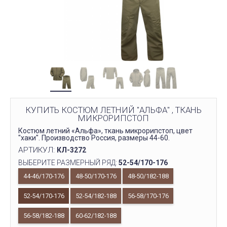
КУПИТЬ КОСТЮМ ЛЕТНИЙ "АЛЬФА" , ТКАНЬ
МИКРОРИПСТОП
Костюм летний «Альфа», ткань микрорипстоп, цвет
"хаки". Производство Россия, размеры 44-60.
АРТИКУЛ:
КЛ-3272
ВЫБЕРИТЕ РАЗМЕРНЫЙ РЯД:
52-54/170-176
44-46/170-176
48-50/170-176
48-50/182-188
52-54/170-176
52-54/182-188
56-58/170-176
56-58/182-188
60-62/182-188