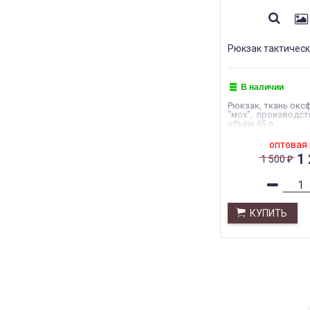
Рюкзак тактически
В наличии
Рюкзак, ткань оксф
"мох", производст
объём 45 л.
оптовая
1
1 500
₽
КУПИТЬ