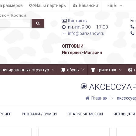
а размеров
Наши партнёры
Вакансии
Ещё
стюм
Костюм
Контакты
Бе
9:00 – 17:00
пн.-пт.
info@bars-snow.ru
ОПТОВЫЙ
Интернет-Магазин
енизированных структур
обувь
трикотаж
АКСЕССУА
Главная
аксессуа
РОЧЕЕ
РЮКЗАКИ / СУМКИ
СПАЛЬНЫЕ МЕШКИ
ЧЕХЛЫ ДЛЯ