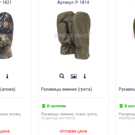
Р-1821
Артикул: Р-1814
(алова)
Рукавицы зимние (грета)
Рукавиц
В наличии
В нал
кань алова,
Рукавицы зимние, ткань грета,
Рукавицы
подклад синтепон.
мембрана
 цена
оптовая цена