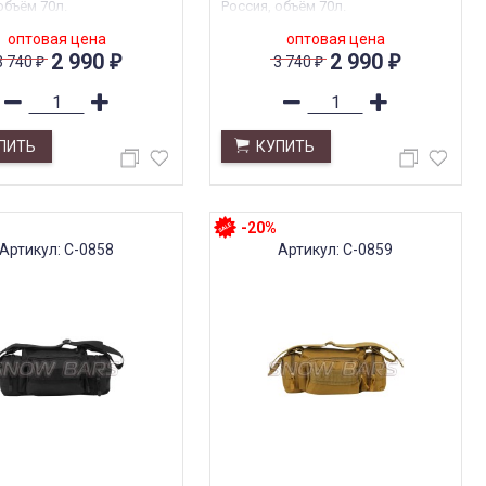
объём 70л.
Россия, объём 70л.
оптовая цена
оптовая цена
2 990
2 990
3 740
3 740
₽
₽
₽
₽
ПИТЬ
КУПИТЬ
-20%
Артикул: С-0858
Артикул: С-0859