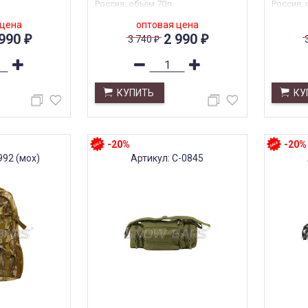
Россия, объём 70л.
Россия, 
 цена
оптовая цена
 990
2 990
3 740
₽
₽
₽
КУПИТЬ
КУ
-20%
-20%
992 (мох)
Артикул: С-0845