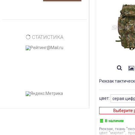
СТАТИСТИКА
Рюкзак тактическ
цвет:
Выберите 
В наличии
Рюкзак, ткань "окс
цвет "марпат", пр