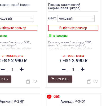
тактический (серая
Рюкзак тактический
(коричневая цифра)
цвет:
Выберите размер
Выберите размер
личии
В наличии
ткань "оксфорд 600",
Рюкзак, ткань "оксфорд 600",
рая цифра",
цвет "коричневая цифра",
дство Россия, объём
производство Россия, объём
70л.
оптовая цена
оптовая цена
2 990
2 990
3 740
3 740
₽
₽
₽
₽
ПИТЬ
КУПИТЬ
-20%
Артикул: Р-2781
Артикул: Р-3401