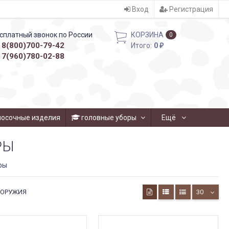
Вход
Регистрация
сплатный звонок по России
КОРЗИНА
0
8(800)700-79-42
Итого:
0
₽
7(960)780-02-88
носочные изделия
головные уборы
Ещё
РЫ
ры
 ОРУЖИЯ
30