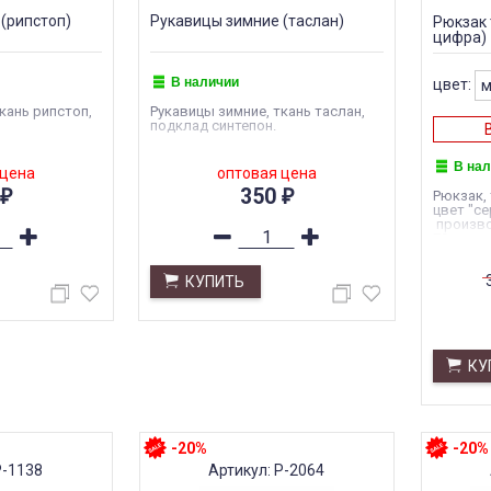
(рипстоп)
Рукавицы зимние (таслан)
Рюкзак 
цифра)
В наличии
цвет:
кань рипстоп,
Рукавицы зимние, ткань таслан,
подклад синтепон.
В на
 цена
оптовая цена
350
Рюкзак, 
₽
₽
цвет "се
произво
70л.
КУПИТЬ
КУ
-20%
-20%
Р-1138
Артикул: Р-2064