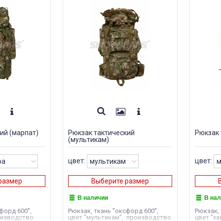
ий (марпат)
Рюкзак тактический
Рюкзак 
(мультикам)
цвет:
цвет:
размер
Выберите размер
В наличии
В на
форд 600",
Рюкзак, ткань "оксфорд 600",
Рюкзак, 
оизводство
цвет "мультикам", производство
цвет "х