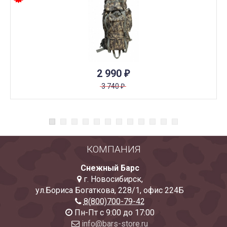
2 990
₽
3 740
₽
КОМПАНИЯ
Снежный Барс
г. Новосибирск
,
ул.Бориса Богаткова, 228/1
,
офис 224Б
8(800)700-79-42
Пн-Пт с 9:00 до 17:00
info@bars-store.ru