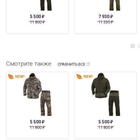
5 500
7 930
₽
₽
11 800
11 330
₽
₽
Смотрите также
СРАВНИТЬ ВСЕ
NEW!
NEW!
5 500
5 500
₽
₽
11 800
11 800
₽
₽