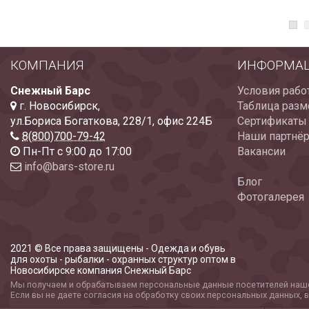
КОМПАНИЯ
ИНФОРМА
Снежный Барс
Условия рабо
г. Новосибирск
,
Таблица разм
ул.Бориса Богаткова, 228/1
,
офис 224Б
Сертификаты
8(800)700-79-42
Наши партнё
Пн-Пт с 9:00 до 17:00
Вакансии
info@bars-store.ru
Блог
Фотогалерея
2021 © Все права защищены - Одежда и обувь
для охоты - рыбалки - охранных структур оптом в
Новосибирске компания Снежный Барс
Мы получаем и обрабатываем персональные данные посетителей наше
Если вы не даете согласия на обработку своих персональных данных, 