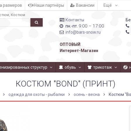
а размеров
Наши партнёры
Вакансии
Ещё
стюм
Костюм
Контакты
Бе
9:00 – 17:00
пн.-пт.
info@bars-snow.ru
ОПТОВЫЙ
Интернет-Магазин
енизированных структур
обувь
трикотаж
КОСТЮМ "BOND" (ПРИНТ)
одежда для охоты - рыбалки
осень - весна
Костюм "Bo