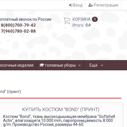
Вход
Регистрация
сплатный звонок по России
КОРЗИНА
0
8(800)700-79-42
Итого:
0
₽
7(960)780-02-88
носочные изделия
головные уборы
Ещё
nd" (принт)
КУПИТЬ КОСТЮМ "BOND" (ПРИНТ)
Костюм "Bond", ткань высокодышащая мембрана "Softshell
Activ", влагозащита 10 000 mm, паропроницаемость 8 000
g/m. Производство Россия, размеры 44-60.