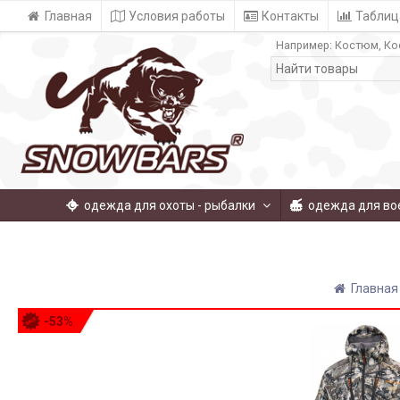
Главная
Условия работы
Контакты
Таблиц
Например:
Костюм
Ко
одежда для охоты - рыбалки
одежда для во
Главная
-53%