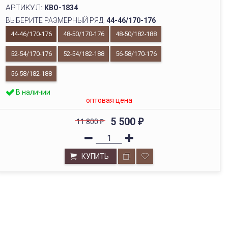
АРТИКУЛ:
КВО-1834
ВЫБЕРИТЕ РАЗМЕРНЫЙ РЯД:
44-46/170-176
44-46/170-176
48-50/170-176
48-50/182-188
52-54/170-176
52-54/182-188
56-58/170-176
56-58/182-188
В наличии
оптовая цена
5 500
11 800
₽
₽
КУПИТЬ
ОПТОВЫЙ СКЛАД
Будем рады видеть вас в нашем выставочном зале по
адресу г. Новосибирск, ул.Бориса Богаткова, 228/1,