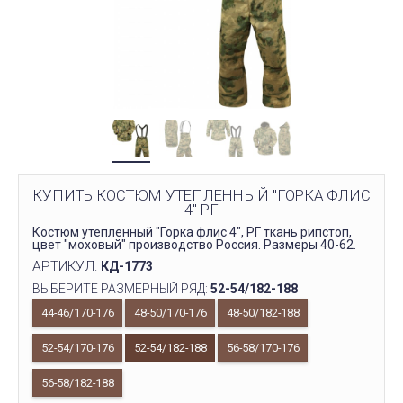
КУПИТЬ КОСТЮМ УТЕПЛЕННЫЙ "ГОРКА ФЛИС
4" РГ
Костюм утепленный "Горка флис 4", РГ ткань рипстоп,
цвет "моховый" производство Россия. Размеры 40-62.
АРТИКУЛ:
КД-1773
ВЫБЕРИТЕ РАЗМЕРНЫЙ РЯД:
52-54/182-188
44-46/170-176
48-50/170-176
48-50/182-188
52-54/170-176
52-54/182-188
56-58/170-176
56-58/182-188