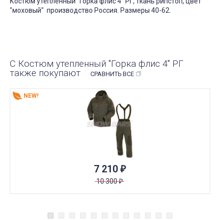
Костюм утепленный "Горка флис 4" РГ, ткань рипстоп, цвет
"моховый" производство Россия. Размеры 40-62.
С Костюм утепленный "Горка флис 4" РГ
также покупают
СРАВНИТЬ ВСЕ
NEW!
7 210
₽
10 300
₽