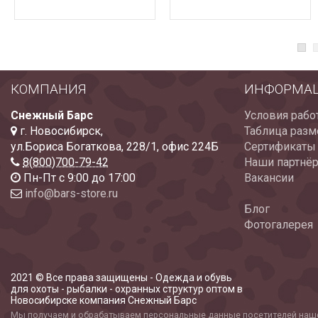
КОМПАНИЯ
ИНФОРМА
Снежный Барс
Условия рабо
г. Новосибирск
,
Таблица разм
ул.Бориса Богаткова, 228/1
,
офис 224Б
Сертификаты
8(800)700-79-42
Наши партнё
Пн-Пт с 9:00 до 17:00
Вакансии
info@bars-store.ru
Блог
Фотогалерея
2021 © Все права защищены - Одежда и обувь
для охоты - рыбалки - охранных структур оптом в
Новосибирске компания Снежный Барс
Мы получаем и обрабатываем персональные данные посетителей наше