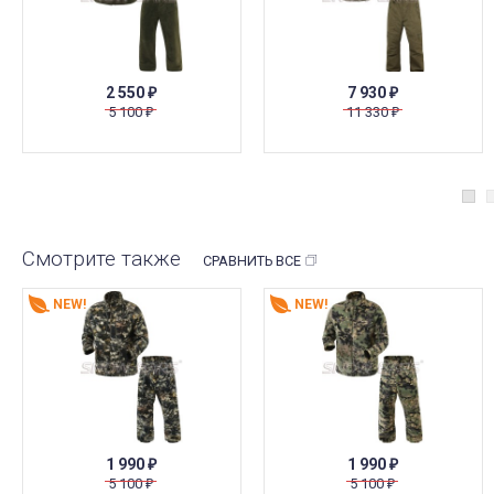
2 550
7 930
₽
₽
5 100
11 330
₽
₽
Смотрите также
СРАВНИТЬ ВСЕ
NEW!
NEW!
1 990
1 990
₽
₽
5 100
5 100
₽
₽