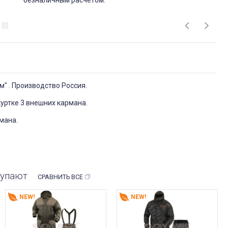
безналичным расчётом.
м" . Производство Россия.
куртке 3 внешних кармана.
мана.
купают
СРАВНИТЬ ВСЕ
NEW!
NEW!