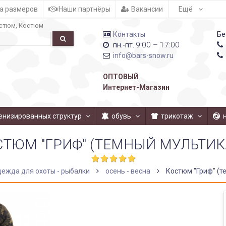
а размеров
Наши партнёры
Вакансии
Ещё
стюм
Костюм
Контакты
Бе
9:00 – 17:00
пн.-пт.
info@bars-snow.ru
ОПТОВЫЙ
Интернет-Магазин
енизированных структур
обувь
трикотаж
СТЮМ "ГРИФ" (ТЕМНЫЙ МУЛЬТИК
дежда для охоты - рыбалки
осень - весна
Костюм "Гриф" (т