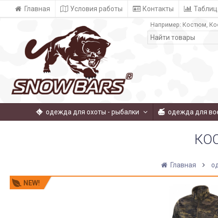
Главная
Условия работы
Контакты
Таблиц
Например:
Костюм
Ко
одежда для охоты - рыбалки
одежда для во
КО
Главная
о
NEW!