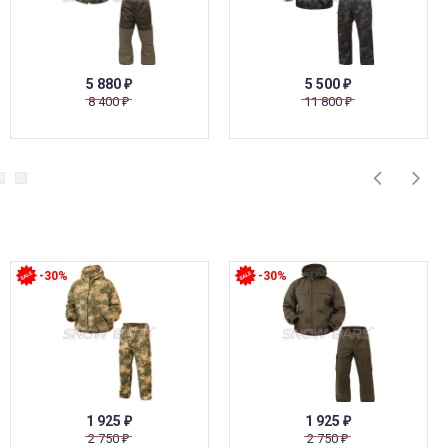
5 880
5 500
₽
₽
8 400
11 800
₽
₽
-30%
-30%
1 925
1 925
₽
₽
2 750
2 750
₽
₽