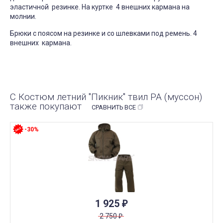
эластичной резинке. На куртке 4 внешних кармана на
молнии.
Брюки с поясом на резинке и со шлевками под ремень. 4
внешних кармана.
С Костюм летний "Пикник" твил РА (муссон)
также покупают
СРАВНИТЬ ВСЕ
-30%
1 925
₽
2 750
₽