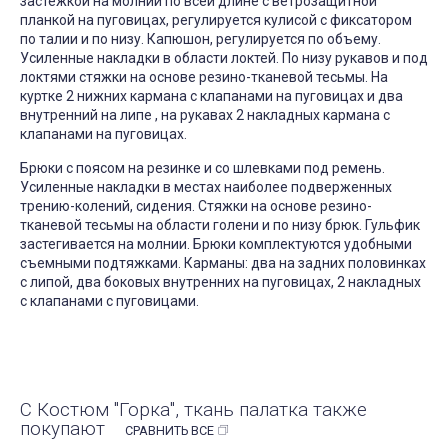
застежкой на молнии по всей длине с ветрозащитной
планкой на пуговицах, регулируется кулисой с фиксатором
по талии и по низу. Капюшон, регулируется по объему.
Усиленные накладки в области локтей. По низу рукавов и под
локтями стяжки на основе резино-тканевой тесьмы. На
куртке 2 нижних кармана с клапанами на пуговицах и два
внутренний на липе , на рукавах 2 накладных кармана с
клапанами на пуговицах.
Брюки с поясом на резинке и со шлевками под ремень.
Усиленные накладки в местах наиболее подверженных
трению-колений, сидения. Стяжки на основе резино-
тканевой тесьмы на области голени и по низу брюк. Гульфик
застегивается на молнии. Брюки комплектуются удобными
съемными подтяжками. Карманы: два на задних половинках
с липой, два боковых внутренних на пуговицах, 2 накладных
с клапанами с пуговицами.
С Костюм "Горка", ткань палатка также
покупают
СРАВНИТЬ ВСЕ