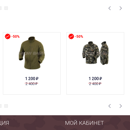
-50%
-50%
1 200
1 200
₽
₽
2 400
2 400
₽
₽
ЦИЯ
МОЙ КАБИНЕТ