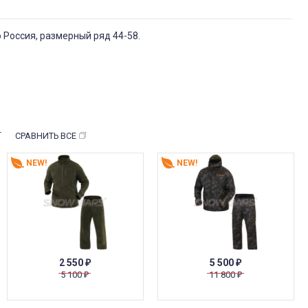
о Россия, размерный ряд 44-58.
т
СРАВНИТЬ ВСЕ
NEW!
NEW!
2 550
5 500
₽
₽
5 100
11 800
₽
₽