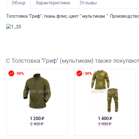
Обзор
Характеристики
Отзывы
Толстовка "Гриф", ткань флис, цвет " мультикам. ". Производств
С Толстовка "Гриф" (мультикам) также покупаю
-50%
-30%
1 200
1 400
₽
₽
2 400
2 000
₽
₽