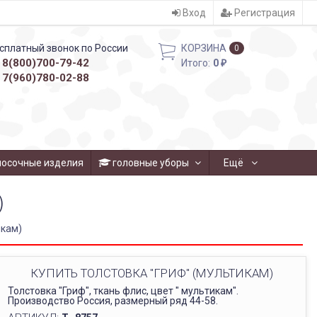
Вход
Регистрация
сплатный звонок по России
КОРЗИНА
0
8(800)700-79-42
Итого:
0
₽
7(960)780-02-88
носочные изделия
головные уборы
Ещё
)
икам)
КУПИТЬ ТОЛСТОВКА "ГРИФ" (МУЛЬТИКАМ)
Толстовка "Гриф", ткань флис, цвет " мультикам".
Производство Россия, размерный ряд 44-58.