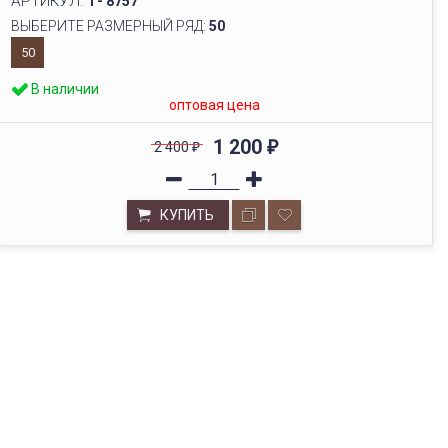
АРТИКУЛ:
Т- 8757
ВЫБЕРИТЕ РАЗМЕРНЫЙ РЯД:
50
50
В наличии
оптовая цена
1 200
2 400
₽
₽
КУПИТЬ
ОПТОВЫЙ СКЛАД
Будем рады видеть вас в нашем выставочном зале по
адресу г. Новосибирск, ул.Бориса Богаткова, 228/1,
офис 229а.