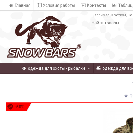
Главная
Условия работы
Контакты
Таблиц
Например:
Костюм
Ко
одежда для охоты - рыбалки
одежда для во
Г
-50%