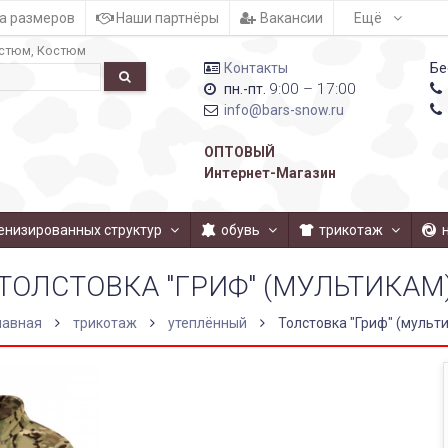
а размеров
Наши партнёры
Вакансии
Ещё
стюм
Костюм
Контакты
Бе
9:00 – 17:00
пн.-пт.
info@bars-snow.ru
ОПТОВЫЙ
Интернет-Магазин
енизированных структур
обувь
трикотаж
ТОЛСТОВКА "ГРИФ" (МУЛЬТИКАМ
лавная
трикотаж
утеплённый
Толстовка "Гриф" (мульт