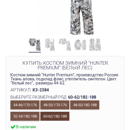
КУПИТЬ КОСТЮМ ЗИМНИЙ "HUNTER
PREMIUM" (БЕЛЫЙ ЛЕС)
Костюм зимний "Hunter Premium", производство Россия.
Ткань алова, подклад флис, утеплитель синтепон. Цвет
"белый лес", размеры 44-62.
АРТИКУЛ:
КЗ-2384
ВЫБЕРИТЕ РАЗМЕРНЫЙ РЯД:
60-62/182-188
44-46/170-176
48-50/170-176
48-50/182-188
52-54/182-188
60-62/182-188
В наличии