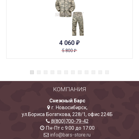
4 060
₽
5 800
₽
КОМПАНИЯ
Снежный Барс
г. Новосибирск
,
ул.Бориса Богаткова, 228/1
,
офис 224Б
8(800)700-79-42
Пн-Пт с 9:00 до 17:00
info@bars-store.ru