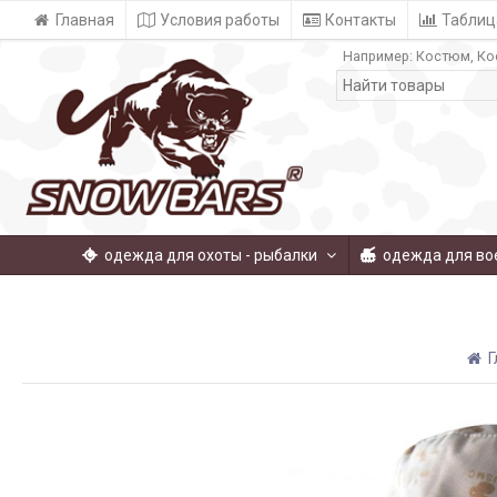
Главная
Условия работы
Контакты
Таблиц
Например:
Костюм
Ко
одежда для охоты - рыбалки
одежда для во
Г