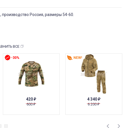
, производство Россия, размеры 54-60.
АВНИТЬ ВСЕ
-30%
NEW!
420
4 340
₽
₽
600
6 200
₽
₽