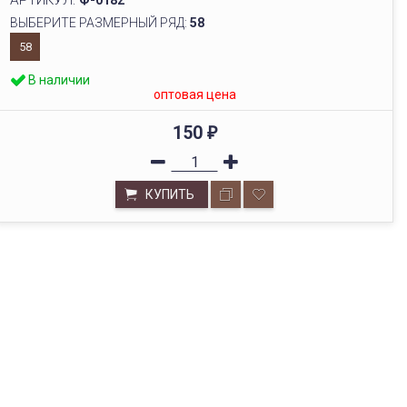
АРТИКУЛ:
Ф-0182
ВЫБЕРИТЕ РАЗМЕРНЫЙ РЯД:
58
58
В наличии
оптовая цена
150
₽
КУПИТЬ
ОПТОВЫЙ СКЛАД
Будем рады видеть вас в нашем выставочном зале по
адресу г. Новосибирск, ул.Бориса Богаткова, 228/1,
офис 229а.