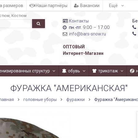
а размеров
Наши партнёры
Вакансии
Ещё
стюм
Костюм
Контакты
Бе
9:00 – 17:00
пн.-пт.
info@bars-snow.ru
ОПТОВЫЙ
Интернет-Магазин
енизированных структур
обувь
трикотаж
ФУРАЖКА "АМЕРИКАНСКАЯ"
лавная
головные уборы
фуражки
Фуражка "Американс