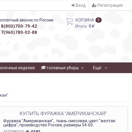
Вход
Регистрация
сплатный звонок по России
КОРЗИНА
0
8(800)700-79-42
Итого:
0
₽
7(960)780-02-88
носочные изделия
головные уборы
Ещё
кая"
КУПИТЬ ФУРАЖКА "АМЕРИКАНСКАЯ"
Фуражка "Американская", ткань смесовая, цвет "желтая
цифра", производство Россия, размеры 54-60.