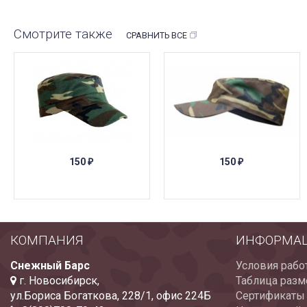
Смотрите также
СРАВНИТЬ ВСЕ
150
150
₽
₽
КОМПАНИЯ
ИНФОРМА
Снежный Барс
Условия рабо
г. Новосибирск
,
Таблица разм
ул.Бориса Богаткова, 228/1
,
офис 224Б
Сертификаты