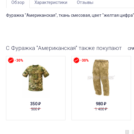
Обзор
Характеристики
Отзывы
Фуражка "Американская", ткань смесовая, цвет "желтая цифра"
С Фуражка "Американская" также покупают
СР
-30%
-30%
350
980
₽
₽
500
1 400
₽
₽