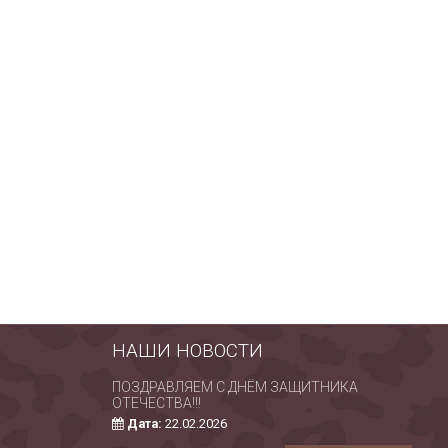
НАШИ НОВОСТИ
ПОЗДРАВЛЯЕМ С ДНЁМ ЗАЩИТНИКА
С 
ОТЕЧЕСТВА!!!
РО
Дата:
22.02.2026